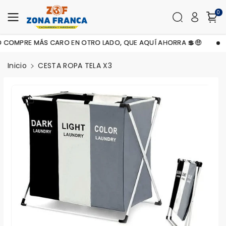
Contenid
0
O
COMPRE MÁS CARO EN OTRO LADO, QUE AQUÍ AHORRA 💲🤑
Inicio
CESTA ROPA TELA X3
Saltar A
La
Informaci
Ón Del
Producto