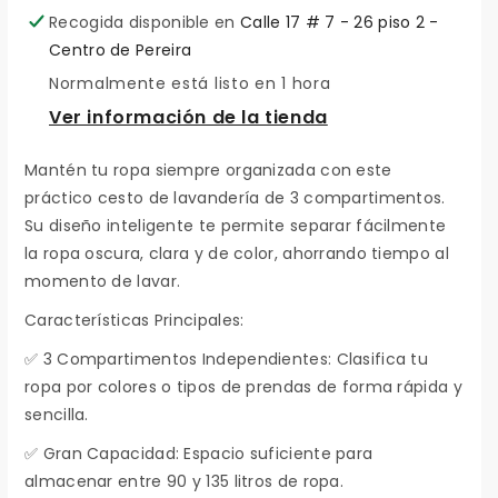
m
e
Recogida disponible en
Calle 17 # 7 - 26 piso 2 -
i
n
Centro de Pereira
n
t
Normalmente está listo en 1 hora
u
a
Ver información de la tienda
i
r
r
c
Mantén tu ropa siempre organizada con este
c
a
práctico cesto de lavandería de 3 compartimentos.
a
n
Su diseño inteligente te permite separar fácilmente
n
t
la ropa oscura, clara y de color, ahorrando tiempo al
t
i
momento de lavar.
i
d
Características Principales:
d
a
✅ 3 Compartimentos Independientes: Clasifica tu
a
d
ropa por colores o tipos de prendas de forma rápida y
d
p
sencilla.
p
a
✅ Gran Capacidad: Espacio suficiente para
a
r
almacenar entre 90 y 135 litros de ropa.
r
a