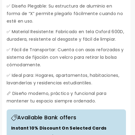
a
C
✅ Diseño Plegable: Su estructura de aluminio en
forma de “X” permite plegarlo fácilmente cuando no
C
E
esté en uso.
E
S
S
T
✅ Material Resistente: Fabricado en tela Oxford 600D,
T
A
duradera, resistente al desgaste y fácil de limpiar.
A
R
✅ Fácil de Transportar: Cuenta con asas reforzadas y
R
O
sistema de fijación con velcro para retirar la bolsa
O
P
cómodamente.
P
A
✅ Ideal para: Hogares, apartamentos, habitaciones,
A
T
lavanderías y residencias estudiantiles.
T
E
📏 Diseño moderno, práctico y funcional para
E
L
mantener tu espacio siempre ordenado.
L
A
A
X
Available Bank offers
X
3
3
Instant 10% Discount On Selected Cards