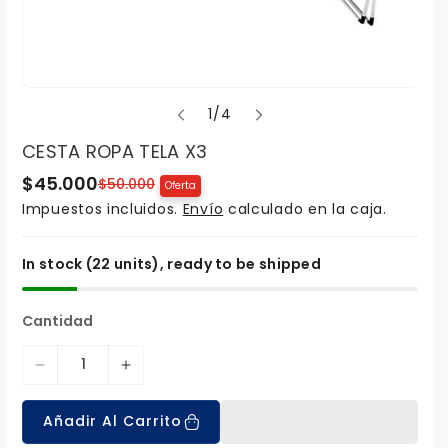
d
1
/
4
e
CESTA ROPA TELA X3
$45.000
P
P
$50.000
Oferta
r
r
Impuestos incluidos.
Envío
calculado en la caja.
e
e
c
c
i
i
o
o
In stock (22 units), ready to be shipped
e
r
n
e
o
g
Cantidad
f
u
e
l
r
a
t
r
D
A
a
i
u
Añadir Al Carrito
s
m