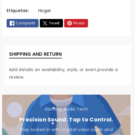
t
Etiquetas:
Hogar
o
d
Compartir
Tweet
Pinear
o
s
d
e
SHIPPING AND RETURN
p
a
Add details on availability, style, or even provide a
g
review.
o
Gaming Audio Tech
Precision Sound. Tap to Control.
Stay locked in with crystal-clear audio and