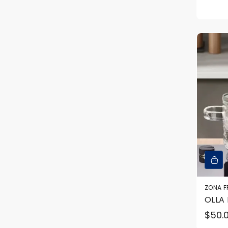
en
regul
ofer
ZONA F
OLLA 
Preci
$50.