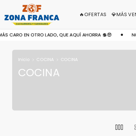
Contenid
O
🔥OFERTAS
💎MÁS VE
ARO EN OTRO LADO, QUE AQUÍ AHORRA 💲🤑
NO CO
Inicio
COCINA
COCINA
C
COCINA
o
l
e
c