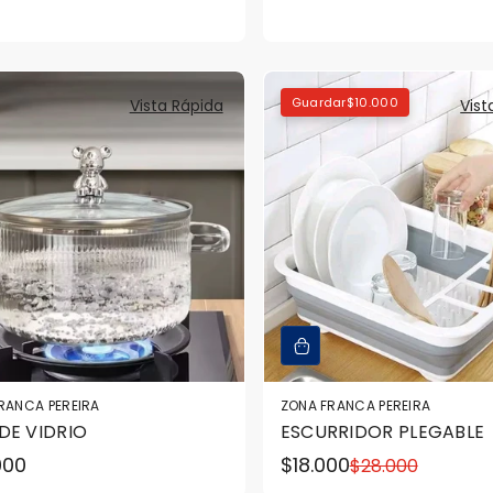
ar
ta
Guardar$10.000
Vista Rápida
Vist
RANCA PEREIRA
ZONA FRANCA PEREIRA
DE VIDRIO
ESCURRIDOR PLEGABLE
o
000
$18.000
$28.000
Precio
Precio