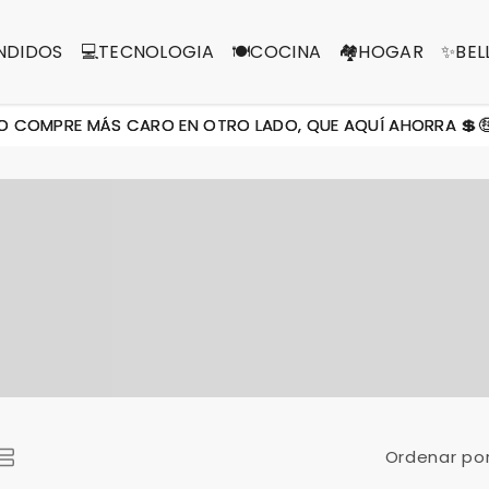
NDIDOS
💻TECNOLOGIA
🍽️COCINA
🏘️HOGAR
✨BEL
MPRE MÁS CARO EN OTRO LADO, QUE AQUÍ AHORRA 💲🤑
Ordenar por