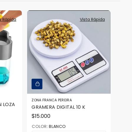
a Rápida
Vista Rápida
ZONA FRANCA PEREIRA
N LOZA
GRAMERA DIGITAL 10 K
Precio
$15.000
regular
COLOR:
BLANCO