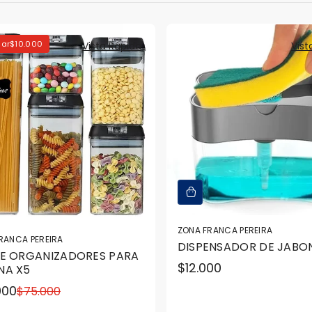
ar$10.000
Vista Rápida
Vist
ZONA FRANCA PEREIRA
RANCA PEREIRA
DISPENSADOR DE JABO
DE ORGANIZADORES PARA
Precio
$12.000
NA X5
regular
000
$75.000
o
o