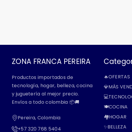
ofer
ZONA FRANCA PEREIRA
Categor
🔥OFERTAS
Productos importados de
tecnología, hogar, belleza, cocina
💎MÁS VEN
y juguetería al mejor precio.
💻TECNOLO
Envíos a todo colombia 📦🚚
🍽️COCINA
🏘️HOGAR
Pereira, Colombia
✨BELLEZA
+57 320 768 5404