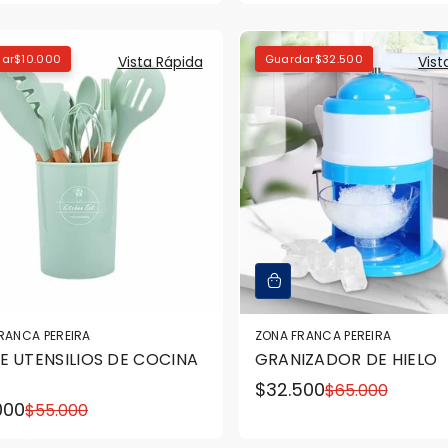
ar
en
regular
oferta
ar$10.000
Guardar$32.500
Vista Rápida
Vist
RANCA PEREIRA
ZONA FRANCA PEREIRA
E UTENSILIOS DE COCINA
GRANIZADOR DE HIELO
$32.500
$65.000
Precio
Precio
000
$55.000
o
o
en
regular
ar
oferta