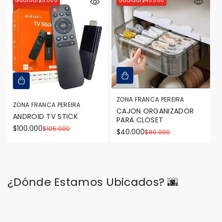
Guardar$5.000
Guardar$40.000
ZONA FRANCA PEREIRA
ZONA FRANCA PEREIRA
CAJON ORGANIZADOR
ANDROID TV STICK
PARA CLOSET
$100.000
$105.000
Precio
Precio
$40.000
$80.000
Precio
Precio
en
regular
en
regular
oferta
oferta
¿Dónde Estamos Ubicados? 🌆