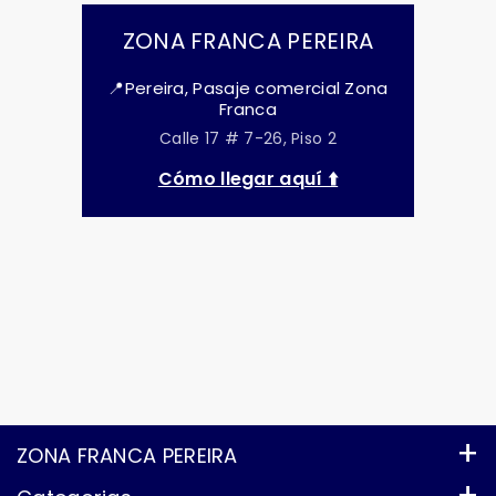
ZONA FRANCA PEREIRA
📍Pereira, Pasaje comercial Zona
Franca
Calle 17 # 7-26, Piso 2
Cómo llegar aquí ⬆️
ZONA FRANCA PEREIRA
Productos importados de tecnología, hogar,